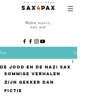
=
*Pax
Latin: Peace
Sax
4
Pax
Make music,
not war
Post
De Jood en de NAZI SAX
Sommige verhalen 
zijn gekker dan 
fictiE