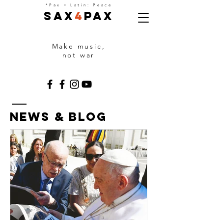
=
*Pax
Latin: Peace
Sax
4
Pax
Make music,
not war
NEWS & BLOG