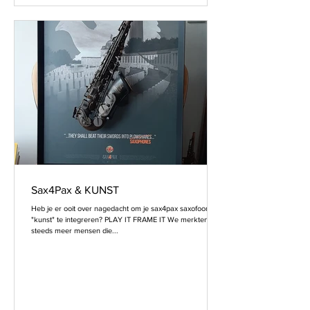
Sax4Pax & KUNST
Heb je er ooit over nagedacht om je sax4pax saxofoon als
"kunst" te integreren? PLAY IT FRAME IT We merkten dat
steeds meer mensen die...