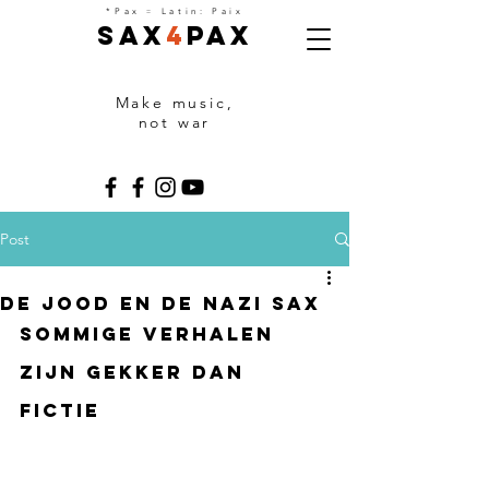
=
*Pax
Latin: Paix
Sax
4
Pax
Make music,
not war
Post
De Jood en de NAZI SAX
Sommige verhalen 
zijn gekker dan 
fictiE