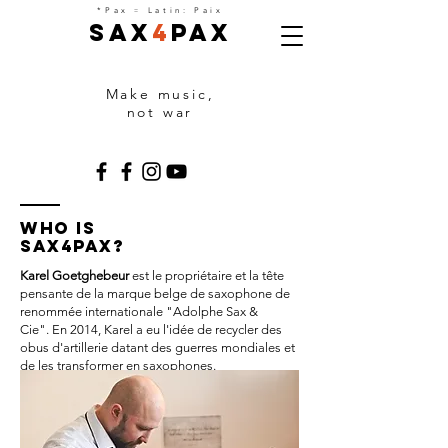
=
*Pax
Latin: Paix
Sax
4
Pax
Make music,
not war
Who is
Sax4Pax?
Karel Goetghebeur
est le propriétaire et la tête
pensante de la marque belge de saxophone de
renommée internationale "Adolphe Sax &
Cie". En 2014, Karel a eu l'idée de recycler des
obus d'artillerie datant des guerres mondiales et
de les transformer en saxophones.