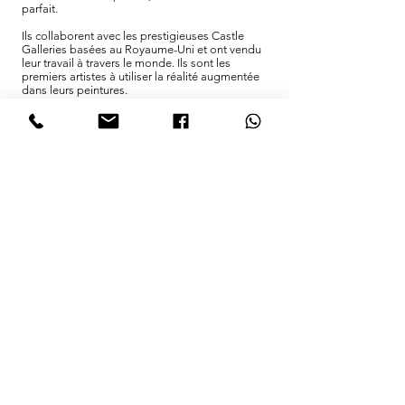
parfait.
Ils collaborent avec les prestigieuses Castle
Galleries basées au Royaume-Uni et ont vendu
leur travail à travers le monde. Ils sont les
premiers artistes à utiliser la réalité augmentée
dans leurs peintures.
Vous.
C'est vous, en premier lieu. Bien que quelqu'un
ait eu l'idée initiale, ce projet n'est pas possible
sans votre aide.
Le 11 novembre 2018 a marqué le premier siècle
depuis la fin de la Grande Guerre, qui a duré