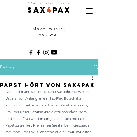
=
*Pax
Latin: Peace
Sax
4
Pax
Make music,
not war
Beitrag
Papst hört von Sax4Pax
Der niederländische klassische Saxophonist Wim de 
Veth ist von Anfang an ein Sax4Pax-Botschafter. 
Kürzlich schrieb er einen Brief an Papst Franziskus, 
um über unser Sax4Pax-Projekt zu sprechen. Wim 
und seine Frau wurden eingeladen, sich mit dem 
Papst zu treffen. Hier sehen Sie ihn beim Gespräch 
mit Papst Franziskus, während er ein Sax4Pax-Poster 