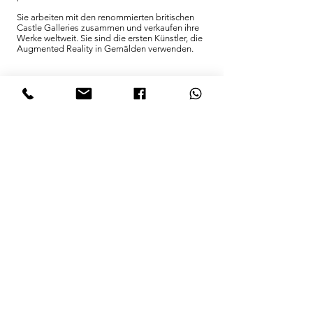
Sie arbeiten mit den renommierten britischen
Castle Galleries zusammen und verkaufen ihre
Werke weltweit. Sie sind die ersten Künstler, die
Augmented Reality in Gemälden verwenden.
Sie
. Auf Sie kommt es an. Obwohl jemand anders
die ursprüngliche Idee hatte, ist dieses Projekt
ohne Ihre Hilfe nicht möglich.
Der 11. November 2018 markierte den
Höhepunkt des gesamten Jahrhunderts seit dem
Ende des Ersten Weltkrieges. Jetzt ist es an der
Zeit, nicht zu vergessen, sondern aufzuräumen.
Lassen Sie uns gemeinsam "Waffen zu