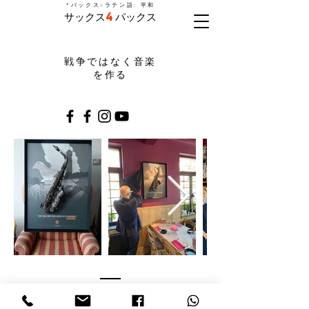
=
*パックス
ラテン語: 平和
サックス
4
パックス
戦争ではなく音楽
を作る
パートナー
の支援を受けて