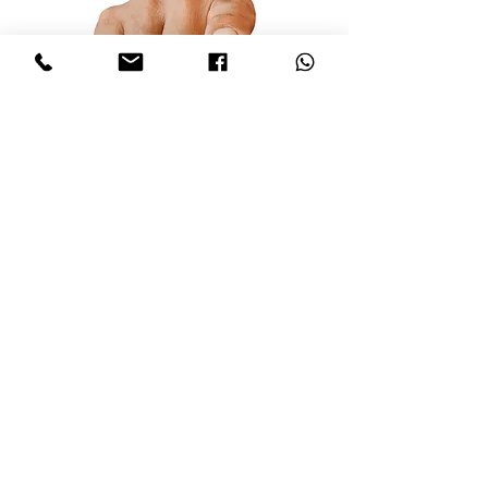
あなた
.そもそも、それはあなたです。誰かが最
初のアイデアを思いつきましたが、このプロジ
ェクトはあなたの助けなしには成り立ちませ
ん。
2018 年 11 月 11 日は、4 年間にわたる大戦の終
結から 100 年の集大成を迎えました。今こそ、
忘れるのではなく、片付ける時です。一緒に
「武器を鋤の刃に」、または「サクソフォン」
にしましょう。
このメッセージを共有し、ポスターを掛け、
193 台の「Sax4Pax」サックスのうちの 1 台を予
約してください。
この歴史的なSax4Paxの「ムーブメント」に参