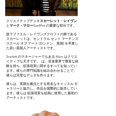
クリエイティブデュオ
スカーレット・レイヴン
と
マーク・マロー
Sax4Pax の重要な部分です。
故ラファエル・レイヴンズクロフトの娘である
スカーレットは、セントラル セント マーチンズ
スクール オブ アート (ロンドン、英国) を卒業し
た若い英国人アーティストです。
Scarlett のマネージャーでもある Marc はクリエ
イティブな天才です。 は、音楽業界で豊富な経
験を持ち、拡張現実に関するすべてを知ってい
ます。彼らの専門知識を組み合わせることで、
彼らは完璧なデュオを作ります。
彼らは、英国を拠点とする有名なキャッスル ギ
ャラリーと協力し、作品を国際的に販売してい
ます。彼らは 拡張現実を絵画に使用した最初の
アーティストです。