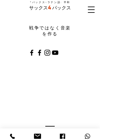
=
*パックス
ラテン語: 平和
サックス
4
パックス
戦争ではなく音楽
を作る
パートナー
の支援を受けて