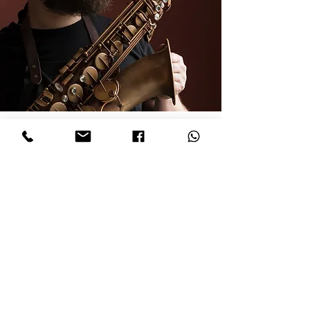
インスピレーション
ニューヨーク市にある国連ビル近くのラルフ・
バンチ公園には、「イザヤの壁」と呼ばれるも
のがあり、イザヤ書2:4からの預言を描いていま
す。
この預言は平和が訪れる時代について語ってい
ます。ラルフ・バンチは、初めてノーベル平和
賞を受賞したアフリカ系アメリカ人でした。
この預言は、カレルをインスピレーションとし
て、使用済みの戦場の大砲弾をサックスに変え
ることを決めさせました。これらの弾丸は真鍮
で作られており、サックスを作るためにも使用
される銅の合金です。戦争で使用された弾丸
が、平和と理解を促進するための道具に変えら
れました。