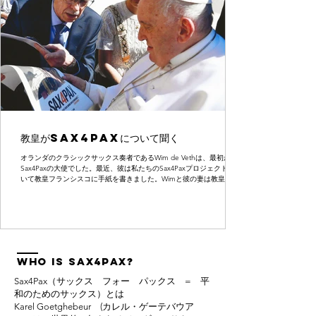
教皇がSax4Paxについて聞く
オランダのクラシックサックス奏者であるWim de Vethは、最初から
Sax4Paxの大使でした。最近、彼は私たちのSax4Paxプロジェクトにつ
いて教皇フランシスコに手紙を書きました。Wimと彼の妻は教皇に会
うために招待されました。ここでは、彼がSax4Paxのポスター...
Who is
Sax4Pax?
Sax4Pax（サックス フォー パックス = 平
和のためのサックス）とは
Karel Goetghebeur (カレル・ゲーテバウア