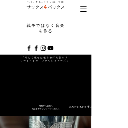
=
*パックス
ラテン語: 平和
サックス
4
パックス
戦争ではなく音楽
を作る
「そして彼らは彼らを打ち負かす
ソード・トゥ・プラウシェアーズ」
憎悪から調和へ
あなたのものを手に入れよう
武器をサキソフォーンに変えて