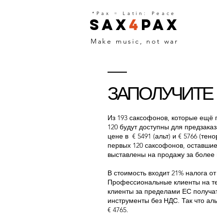
*Pax
=
Latin: Peace
Sax
4
Pax
Make music, not war
ЗАПОЛУЧИТЕ
Из 193 саксофонов, которые ещё 
120 будут доступны для предзака
цене в € 5491 (альт) и € 5766 (тен
первых 120 саксофонов, оставшие
выставлены на продажу за более 
В стоимость входит 21% налога от
Профессиональные клиенты на т
клиенты за пределами ЕС получа
инструменты без НДС. Так что альт
€ 4765.