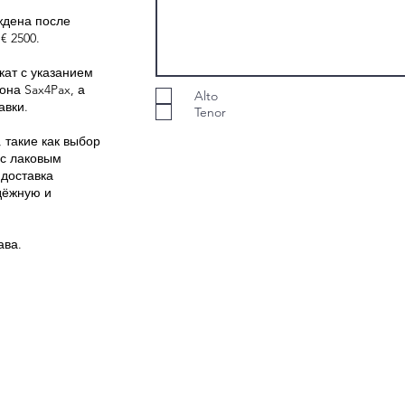
ждена после
€ 2500.
кат с указанием
на Sax4Pax, а
Alto
авки.
Tenor
 такие как выбор
 с лаковым
 доставка
дёжную и
ава.