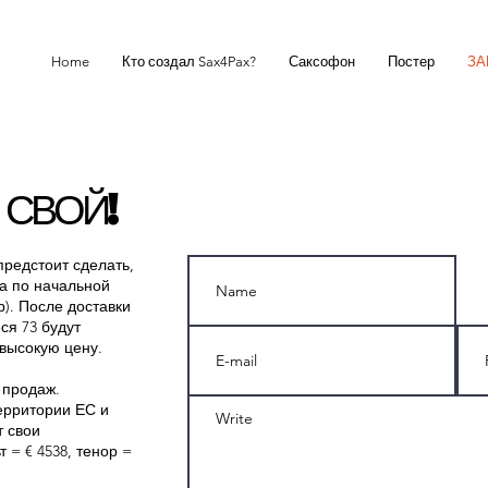
Home
Кто создал Sax4Pax?
Саксофон
Постер
ЗА
 СВОЙ!
предстоит сделать,
за по начальной
ор). После доставки
ся 73 будут
высокую цену.
 продаж.
ерритории ЕС и
т свои
 = € 4538, тенор =