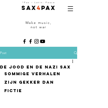
=
*Pax
Latin: Peace
Sax
4
Pax
Make music,
not war
Post
De Jood en de NAZI SAX
Sommige verhalen 
zijn gekker dan 
fictiE