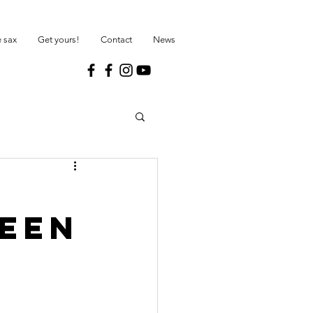
 sax
Get yours!
Contact
News
 EEN