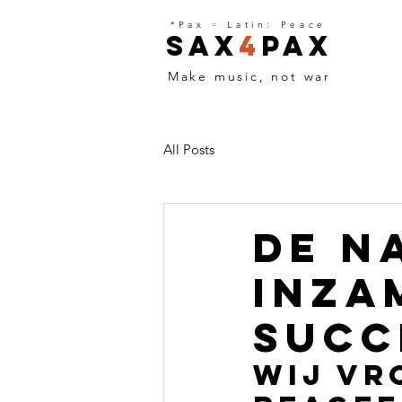
*Pax
=
Latin: Peace
Sax
4
Pax
Make music, not war
All Posts
DE N
INZA
SUCC
WIJ Vr