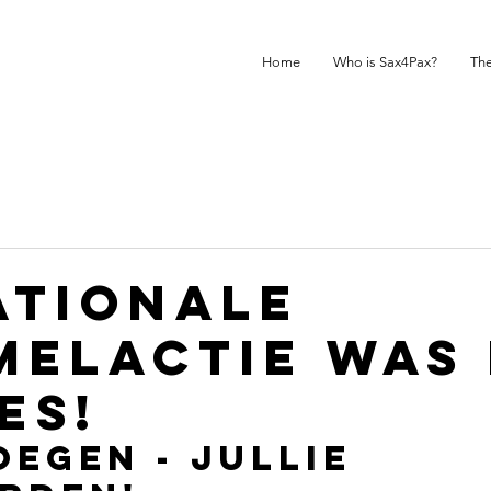
Home
Who is Sax4Pax?
The
ATIONALE
MELACTIE WAS
ES!
oegen - jullie 