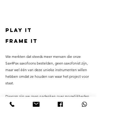
PLAY IT
FRAME IT
We merkten dat steeds meer mensen die onze 
Sax4Pax saxofoons bestelden, geen saxofonist zijn, 
maar wel één van deze unieke instrumenten willen 
hebben omdat ze houden van waar het project voor 
staat.
Daarom zijn we gaan nadenken over mogelijkheden 
om de saxofoons te integreren in het interieur van 
de klanten.
Nu bieden we verschillende opties in kaders en 
stands. Contacteer ons voor meer info!